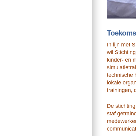
Toekomst
In lijn met
wil Stichtin
kinder- en 
simulatietr
technische 
lokale orga
trainingen,
De stichting
staf getrai
medewerkers
communicat