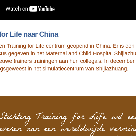
for Life naar China
en Training for Life centrum geopend in China. Er is een m
rsus gegeven in het Maternal and Child Hospital Shijiazh
uwe trainers trainingen aan hun collega's. In december 2
gsgeweest in het simulatiecentrum van Shijiazhuang.
Stichting Training for Life wil ee
leveren aan een wereldwijde vermin