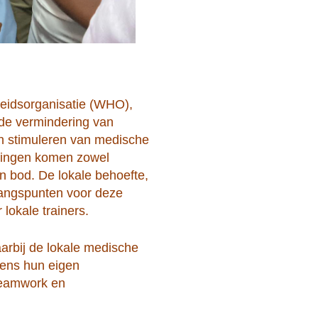
eidsorganisatie (WHO),
ijde vermindering van
en stimuleren van medische
iningen komen zowel
 bod. De lokale behoefte,
gangspunten voor deze
lokale trainers.
aarbij de lokale medische
gens hun eigen
teamwork en