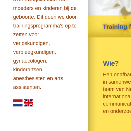
moeders en kinderen bij de
geboorte. Dit doen we door
trainingsprogramma's op te
Training f
zetten voor
verloskundigen,
verpleegkundigen,
gynaecologen,
Wie?
kinderartsen,
Een onafhank
anesthesisten en arts-
in samenwe
assistenten.
team van N
internation
communicat
en onderzoe