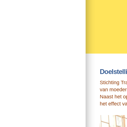
Doelstell
Stichting Tr
van moeders
Naast het o
het effect v