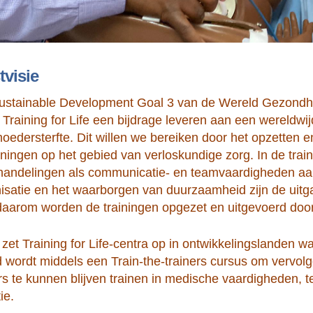
visie
 Sustainable Development Goal 3 van de Wereld Gezondh
g Training for Life een bijdrage leveren aan een wereldw
moedersterfte. Dit willen we bereiken door het opzetten 
ainingen op het gebied van verloskundige zorg. In de tra
handelingen als communicatie- en teamvaardigheden aan
nisatie en het waarborgen van duurzaamheid zijn de uit
 daarom worden de trainingen opgezet en uitgevoerd door 
 zet Training for Life-centra op in ontwikkelingslanden w
nd wordt middels een Train-the-trainers cursus om vervol
 te kunnen blijven trainen in medische vaardigheden, 
ie.