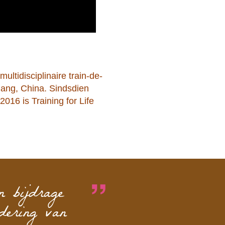
ultidisciplinaire train-de-
uang, China. Sindsdien
016 is Training for Life
n bijdrage
dering van