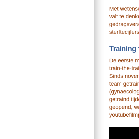
Met wetensc
valt te den
gedragsvera
sterftecijfe
Training
De eerste m
train-the-t
Sinds novem
team getrai
(gynaecolog
getraind tij
geopend, wa
youtubefilm