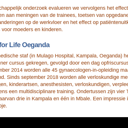
happelijk onderzoek evalueren we vervolgens het effect 
ken aan meningen van de trainees, toetsen van opgedan
nderingen op de werkvloer en het effect op patiëntenui
rs voor moeders en kinderen.
 for Life Oeganda
edische staf (in Mulago Hospital, Kampala, Oeganda) h
rainer cursus gekregen, gevolgd door een dag opfriscursu
ber 2014 worden alle 45 gynaecologen-in-opleiding maan
nd. Sinds september 2018 worden alle verloskundige me
en, kinderartsen, anesthesisten, verloskundigen, verpl
dens een multidisciplinare training. Ondertussen zijn vier T
arvan drie in Kampala en één in Mbale. Een impressie i
pje.